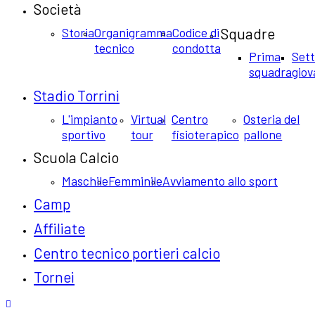
Società
Storia
Organigramma
Codice di
Squadre
tecnico
condotta
Prima
Set
squadra
giov
Stadio Torrini
L'impianto
Virtual
Centro
Osteria del
sportivo
tour
fisioterapico
pallone
Scuola Calcio
Maschile
Femminile
Avviamento allo sport
Camp
Affiliate
Centro tecnico portieri calcio
Tornei