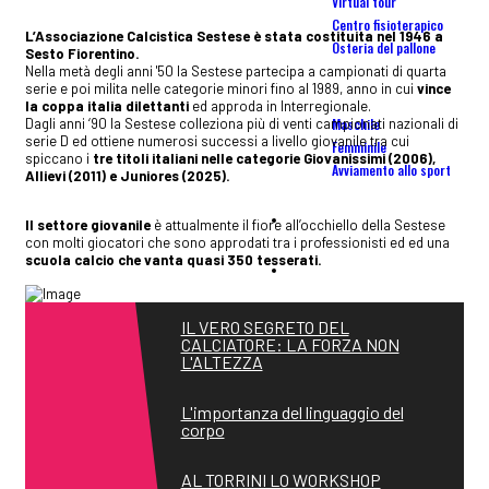
Virtual tour
Centro fisioterapico
L’Associazione Calcistica Sestese è stata costituita nel 1946 a
Osteria del pallone
Sesto Fiorentino.
Nella metà degli anni '50 la Sestese partecipa a campionati di quarta
serie e poi milita nelle categorie minori fino al 1989, anno in cui
vince
Scuola Calcio
la coppa italia dilettanti
ed approda in Interregionale.
Maschile
Dagli anni ‘90 la Sestese colleziona più di venti campionati nazionali di
serie D ed ottiene numerosi successi a livello giovanile tra cui
Femminile
spiccano i
tre titoli italiani nelle categorie Giovanissimi (2006),
Avviamento allo sport
Allievi (2011) e Juniores (2025).
Camp
Il settore giovanile
è attualmente il fiore all’occhiello della Sestese
con molti giocatori che sono approdati tra i professionisti ed ed una
scuola calcio che vanta quasi 350 tesserati.
Affiliate
Centro tecnico portieri calcio
IL VERO SEGRETO DEL
CALCIATORE: LA FORZA NON
L'ALTEZZA
Tornei
L'importanza del linguaggio del
corpo
AL TORRINI LO WORKSHOP