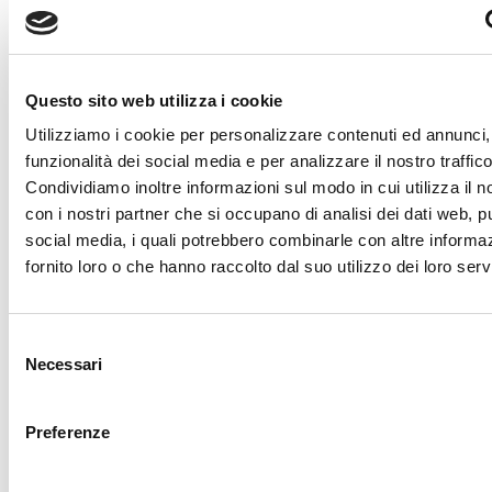
All'interno dello Stadio Torrini
un ristorante dove gustare ottime
pizze e una cucina raffinata
, nel cuore dello Sport.
Scopri il ristorante
Questo sito web utilizza i cookie
Utilizziamo i cookie per personalizzare contenuti ed annunci, 
MAIN SPONSOR
funzionalità dei social media e per analizzare il nostro traffico
Condividiamo inoltre informazioni sul modo in cui utilizza il no
con i nostri partner che si occupano di analisi dei dati web, pu
social media, i quali potrebbero combinarle con altre informa
fornito loro o che hanno raccolto dal suo utilizzo dei loro servi
ASCOLTA IL NOSTRO PROMO E
Selezione
SCOPRI TUTTI I SOSTENITORI
Necessari
del
DELLA SESTESE CALCIO
consenso
Preferenze