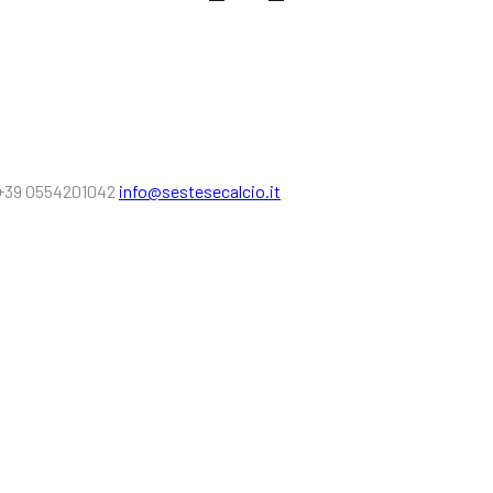
fab
fab
fa-
fa-
facebook-
instagram
square
ARL
l. +39 0554201042
info@sestesecalcio.it