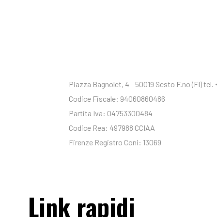
SESTESE CALCIO S.S.D 
Piazza Bagnolet, 4 - 50019 Sesto F.no (FI) te
Codice Fiscale: 94060860486
Partita Iva: 04753300484
Codice Rea: 497988 CCIAA
Firenze Registro Coni: 13069
Link rapidi