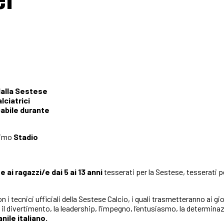
dalla Sestese
lciatrici
cabile durante
simo
Stadio
 ai ragazzi/e dai 5 ai 13 anni
tesserati per la Sestese, tesserati p
i tecnici ufficiali della Sestese Calcio, i quali trasmetteranno ai gio
 il divertimento, la leadership, l’impegno, l’entusiasmo, la determinazi
nile italiano.