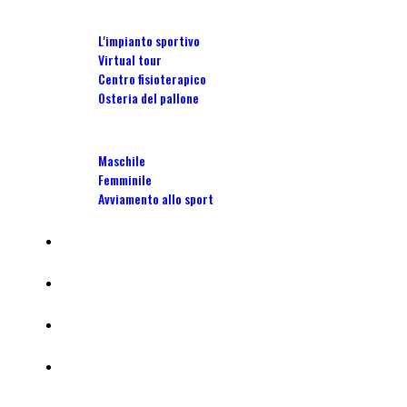
Stadio Torrini
L'impianto sportivo
Virtual tour
Centro fisioterapico
Osteria del pallone
Scuola Calcio
Maschile
Femminile
Avviamento allo sport
Camp
Affiliate
Centro tecnico portieri calcio
Tornei