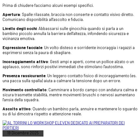
Prima di chiudere facciamo alcuni esempi specifici.
Apertura
: Spalle rilassate, braccia non conserte e contatto visivo diretto.
Comunicano disponibilità all'ascolto e fiducia.
Livello degli occhi
: Abbassarsi sulle ginocchia quando si parla a un
bambino piccolo annulla la barriera dell'altezza, infondendo sicurezza e
vicinanza emotiva.
Espressione facciale
: Un volto disteso e sorridente incoraggia i ragazzi a
esprimersi senza la paura di sbagliare.
Incoraggiamento attivo
: Gesti ampi e aperti, come un pollice alzato o un
applauso, sono rinforzi positivi immediati che stimolano l'autostima.
Presenza rassicurante
: Un leggero contatto fisico di incoraggiamento (es.
una pacca sulla spalla) aiuta a calmare la tensione dopo un errore.
Movimento controllato
: Camminare a bordo campo con andatura calma e
sicura trasmette stabilità, mentre movimenti bruschi o nervosi aumentano
l'ansia della squadra.
Ascolto attivo
: Quando un bambino parla, annuire e mantenere lo sguardo
su di lui dimostra rispetto e attenzione reale.
19 Dicembre 2025