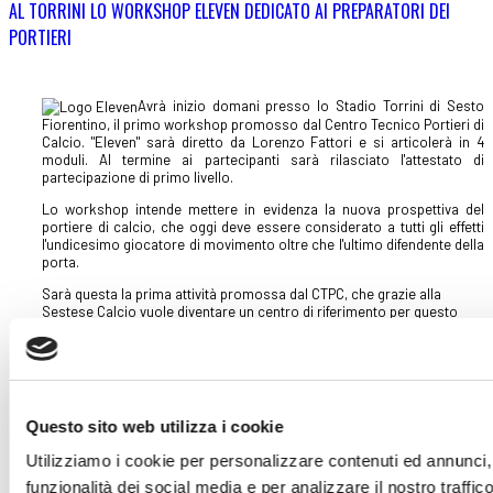
AL TORRINI LO WORKSHOP ELEVEN DEDICATO AI PREPARATORI DEI
PORTIERI
Avrà inizio domani presso lo Stadio Torrini di Sesto
Fiorentino, il primo workshop promosso dal Centro Tecnico Portieri di
Calcio. "Eleven" sarà diretto da Lorenzo Fattori e si articolerà in 4
moduli. Al termine ai partecipanti sarà rilasciato l'attestato di
partecipazione di primo livello.
Lo workshop intende mettere in evidenza la nuova prospettiva del
portiere di calcio, che oggi deve essere considerato a tutti gli effetti
l'undicesimo giocatore di movimento oltre che l'ultimo difendente della
porta.
Sarà questa la prima attività promossa dal CTPC, che grazie alla
Sestese Calcio vuole diventare un centro di riferimento per questo
specifico ruolo.
A tale proposito saranno proposti fin da gennaio stage personalizzati
per giovani portieri e camp di calcio.
Questo sito web utilizza i cookie
Utilizziamo i cookie per personalizzare contenuti ed annunci, 
funzionalità dei social media e per analizzare il nostro traffico