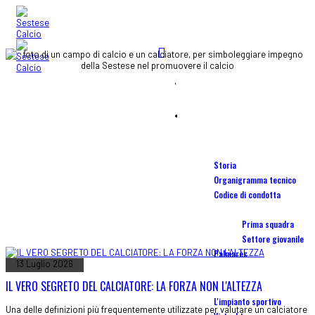
STADIO
Home
OSTERIA DEL PALLONE
blog
SCUOLA CALCIO
Società
Storia
ALTRO
Organigramma tecnico
Codice di condotta
Squadre
Prima squadra
Settore giovanile
Palmarès
13 Luglio 2026
IL VERO SEGRETO DEL CALCIATORE: LA FORZA NON L'ALTEZZA
Stadio Torrini
L'impianto sportivo
Una delle definizioni più frequentemente utilizzate per valutare un calciatore