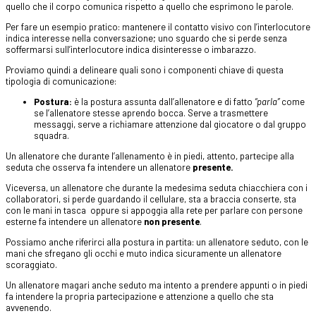
quello che il corpo comunica rispetto a quello che esprimono le parole.
Per fare un esempio pratico: mantenere il contatto visivo con l’interlocutore
indica interesse nella conversazione; uno sguardo che si perde senza
soffermarsi sull’interlocutore indica disinteresse o imbarazzo.
Proviamo quindi a delineare quali sono i componenti chiave di questa
tipologia di comunicazione:
Postura:
è la postura assunta dall’allenatore e di fatto
“parla”
come
se l’allenatore stesse aprendo bocca. Serve a trasmettere
messaggi, serve a richiamare attenzione dal giocatore o dal gruppo
squadra.
Un allenatore che durante l’allenamento è in piedi, attento, partecipe alla
seduta che osserva fa intendere un allenatore
presente.
Viceversa, un allenatore che durante la medesima seduta chiacchiera con i
collaboratori, si perde guardando il cellulare, sta a braccia conserte, sta
con le mani in tasca oppure si appoggia alla rete per parlare con persone
esterne fa intendere un allenatore
non presente
.
Possiamo anche riferirci alla postura in partita: un allenatore seduto, con le
mani che sfregano gli occhi e muto indica sicuramente un allenatore
scoraggiato.
Un allenatore magari anche seduto ma intento a prendere appunti o in piedi
fa intendere la propria partecipazione e attenzione a quello che sta
avvenendo.