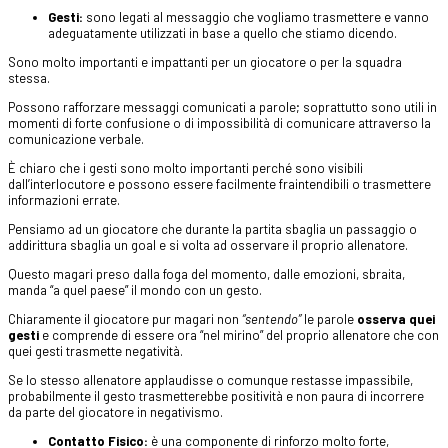
Gesti:
sono legati al messaggio che vogliamo trasmettere e vanno
adeguatamente utilizzati in base a quello che stiamo dicendo.
Sono molto importanti e impattanti per un giocatore o per la squadra
stessa.
Possono rafforzare messaggi comunicati a parole; soprattutto sono utili in
momenti di forte confusione o di impossibilità di comunicare attraverso la
comunicazione verbale.
È chiaro che i gesti sono molto importanti perché sono visibili
dall’interlocutore e possono essere facilmente fraintendibili o trasmettere
informazioni errate.
Pensiamo ad un giocatore che durante la partita sbaglia un passaggio o
addirittura sbaglia un goal e si volta ad osservare il proprio allenatore.
Questo magari preso dalla foga del momento, dalle emozioni, sbraita,
manda “a quel paese” il mondo con un gesto.
Chiaramente il giocatore pur magari non
“sentendo”
le parole
osserva quei
gesti
e comprende di essere ora “nel mirino” del proprio allenatore che con
quei gesti trasmette negatività.
Se lo stesso allenatore applaudisse o comunque restasse impassibile,
probabilmente il gesto trasmetterebbe positività e non paura di incorrere
da parte del giocatore in negativismo.
Contatto Fisico:
è una componente di rinforzo molto forte,