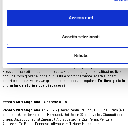
della
seconda finale consecutiva
, dopo quella del 2024 persa –
nell'occasione di misura - sempre su questo stesso campo. Il club
abruzzese, tra i più titolati del panorama nazionale giovanile con ben 11 titoli
federali nelle diverse categorie, ha saputo comunque valorizzare una rosa
Accetta tutti
compatta e affamata, guidata dall’esperienza di Tiziano Mucciante, ex
difensore professionista e ora tecnico carismatico della Juniores. Il
percorso fino a Firenze è stato brillante: campionato regionale dominato,
playoff vinti con autorevolezza e una fase nazionale superata con
Accetta selezionati
determinazione, culminata nella semifinale vinta ai rigori contro l’Athletic
Club Palermo.
I nostri ragazzi, invece, sono approdati per la prima volta alla Finale
Rifiuta
Scudetto Juniores, e lo hanno fatto al termine di un cammino pressochè
perfetto, macchiato da una sola sconfitta in 37 gare giocate. Dopo i titoli
italiani conquistati con Allievi e Giovanissimi, i ragazzi guidati da Alessandro
Rossi, come sottolineato hanno dato vita a una stagione di altissimo livello,
con una rosa giovane, ricca di qualità e profondamente legata ai nostri
colori e ai nostri valori. Un gruppo che ha saputo regalarci
l’ultimo gioiello
di una lunga storia ricca di successi.
Renato Curi Angolana – Sestese 0 - 5
Renato Curi Angolana: (3 – 5 – 2)
Beye; Reale, Palucci, DE Luca; Preta (40’
st Cataldo), De Bernardinis, Marcucci, Dei Rocin (6’ st Cavallo), Giannattasio;
Craga, Bazzucco (20’ st Zingaro). A disposizione: Ziu, Perna, Ventura,
Andreoni, De Bonis, Pennese. Allenatore: Tiziano Mucciante.