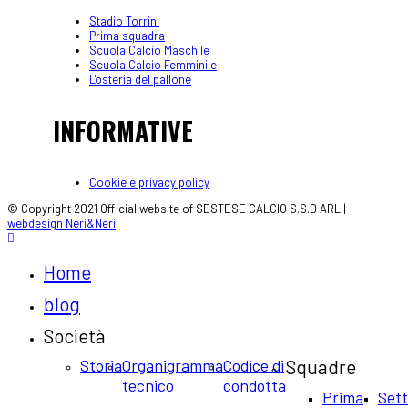
Stadio Torrini
Prima squadra
Scuola Calcio Maschile
Scuola Calcio Femminile
L'osteria del pallone
INFORMATIVE
Cookie e privacy policy
© Copyright 2021 Official website of SESTESE CALCIO S.S.D ARL |
webdesign Neri&Neri
Home
blog
Società
Storia
Organigramma
Codice di
Squadre
tecnico
condotta
Prima
Set