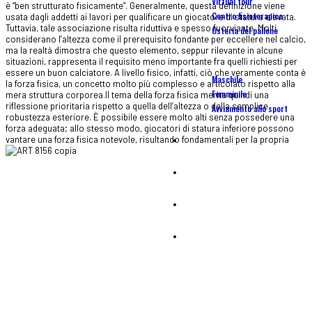
Virtual tour
è “ben strutturato fisicamente”. Generalmente, questa definizione viene
Centro fisioterapico
usata dagli addetti ai lavori per qualificare un giocatore di statura elevata.
Tuttavia, tale associazione risulta riduttiva e spesso fuorviante. Molti
Osteria del pallone
considerano l’altezza come il prerequisito fondante per eccellere nel calcio,
ma la realtà dimostra che questo elemento, seppur rilevante in alcune
situazioni, rappresenta il requisito meno importante fra quelli richiesti per
Scuola Calcio
essere un buon calciatore. A livello fisico, infatti, ciò che veramente conta è
Maschile
la forza fisica, un concetto molto più complesso e articolato rispetto alla
Femminile
mera struttura corporea.Il tema della forza fisica merita quindi una
riflessione prioritaria rispetto a quella dell’altezza o della semplice
Avviamento allo sport
robustezza esteriore. È possibile essere molto alti senza possedere una
forza adeguata; allo stesso modo, giocatori di statura inferiore possono
Camp
vanta
re una forza fisica notevole, risultando fondamentali per la propria
Affiliate
Centro tecnico portieri calcio
Tornei