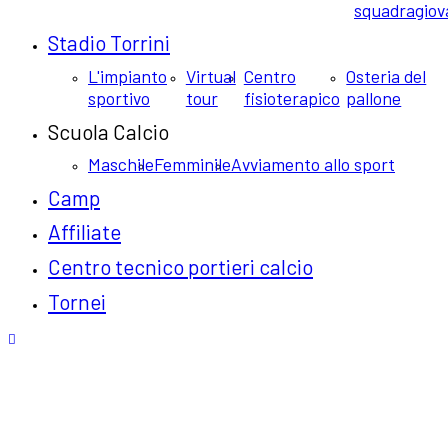
squadra
giov
Stadio Torrini
L'impianto
Virtual
Centro
Osteria del
sportivo
tour
fisioterapico
pallone
Scuola Calcio
Maschile
Femminile
Avviamento allo sport
Camp
Affiliate
Centro tecnico portieri calcio
Tornei