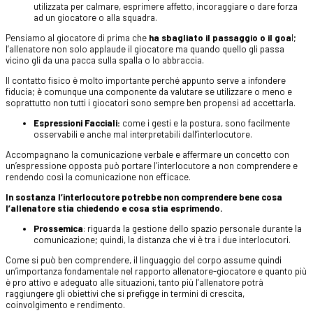
utilizzata per calmare, esprimere affetto, incoraggiare o dare forza
ad un giocatore o alla squadra.
Pensiamo al giocatore di prima che
ha sbagliato il passaggio o il goa
l;
l’allenatore non solo applaude il giocatore ma quando quello gli passa
vicino gli da una pacca sulla spalla o lo abbraccia.
Il contatto fisico è molto importante perché appunto serve a infondere
fiducia; è comunque una componente da valutare se utilizzare o meno e
soprattutto non tutti i giocatori sono sempre ben propensi ad accettarla.
Espressioni Facciali:
come i gesti e la postura, sono facilmente
osservabili e anche mal interpretabili dall’interlocutore.
Accompagnano la comunicazione verbale e affermare un concetto con
un’espressione opposta può portare l’interlocutore a non comprendere e
rendendo così la comunicazione non efficace.
In sostanza l’interlocutore potrebbe non comprendere bene cosa
l’allenatore stia chiedendo e cosa stia esprimendo.
Prossemica
: riguarda la gestione dello spazio personale durante la
comunicazione; quindi, la distanza che vi è tra i due interlocutori.
Come si può ben comprendere, il linguaggio del corpo assume quindi
un’importanza fondamentale nel rapporto allenatore-giocatore e quanto più
è pro attivo e adeguato alle situazioni, tanto più l’allenatore potrà
raggiungere gli obiettivi che si prefigge in termini di crescita,
coinvolgimento e rendimento.