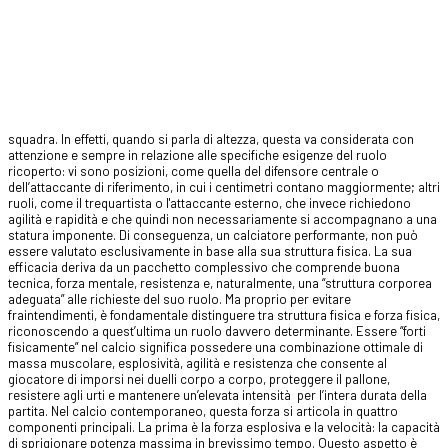
squadra. In effetti, quando si parla di altezza, questa va considerata con
attenzione e sempre in relazione alle specifiche esigenze del ruolo
ricoperto: vi sono posizioni, come quella del difensore centrale o
dell’attaccante di riferimento, in cui i centimetri contano maggiormente; altri
ruoli, come il trequartista o l'attaccante esterno, che invece richiedono
agilità e rapidità e che quindi non necessariamente si accompagnano a una
statura imponente. Di conseguenza, un calciatore performante, non può
essere valutato esclusivamente in base alla sua struttura fisica. La sua
efficacia deriva da un pacchetto complessivo che comprende buona
tecnica, forza mentale, resistenza e, naturalmente, una “struttura corporea
adeguata” alle richieste del suo ruolo. Ma proprio per evitare
fraintendimenti, è fondamentale distinguere tra struttura fisica e forza fisica,
riconoscendo a quest’ultima un ruolo davvero determinante. Essere “forti
fisicamente” nel calcio significa possedere una combinazione ottimale di
massa muscolare, esplosività, agilità e resistenza che consente al
giocatore di imporsi nei duelli corpo a corpo, proteggere il pallone,
resistere agli urti e mantenere un’elevata intensità per l’intera durata della
partita. Nel calcio contemporaneo, questa forza si articola in quattro
componenti principali. La prima è la forza esplosiva e la velocità: la capacità
di sprigionare potenza massima in brevissimo tempo. Questo aspetto è