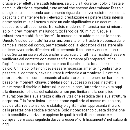
cruciale per effettuare scatti fulminei, salti più alti durante i colpi di testa e
cambi di direzione repentini, tutte azioni che spesso determinano l’esito di
una giocata. La seconda componente riguarda la forza resistente, ossia la
capacità di mantenere livelli elevati di prestazione e ripetere sforzi intensi
come sprint multipli senza subire un calo significativo o un accumulo
eccessivo di affaticamento. Nel calcio moderno, l’intensità non si misura
solo in brevi momenti ma lungo tutto l’arco dei 90 minuti. Segue la
robustezza e stabilità del “core” – la muscolatura addominale e lombare.
Questo “nucleo centrale” ha una funzione vitale nel trasferire potenza dalle
gambe al resto del corpo, permettendo così al giocatore di resistere alle
cariche avversarie, difendere efficacemente il pallone e vincere i contrasti
fisici. Senza un core solido, anche la tecnica più raffinata rischia di essere
vanificata dal contatto con avversari fisicamente più preparati. Infine,
l’agilità e la coordinazione completano il quadro della forza funzionale nel
calcio. Un fisico forte non deve essere necessariamente ingombrante o
pesante: al contrario, deve risultare funzionale e armonioso. Un’ottima
coordinazione motoria consente al calciatore di mantenere un baricentro
basso nei momenti chiave, dribblare con successo in spazi ristretti e
minimizzare il rischio di infortuni. In conclusione, l’attenzione rivolta oggi
alla dimensione fisica del calciatore non può limitarsi alla semplice
misurazione della sua altezza o alla valutazione estetica della sua struttura
corporea. È la forza fisica – intesa come equilibrio di massa muscolare,
esplosività, resistenza, core stability e agilità – che rappresenta il fulcro
della prestazione atletica e tecnica. Solo riconoscendo questa distinzione
sarà possibile valorizzare appieno le qualità reali di un giocatore e
comprendere cosa significhi davvero essere “forti fisicamente” nel calcio di
oggi.