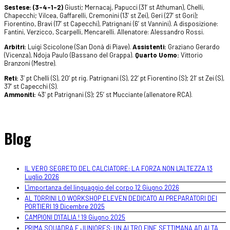
Sestese: (3-4-1-2)
Giusti; Mernacaj, Papucci (31’ st Athuman), Chelli,
Chapecchi; Vilcea, Gaffarelli, Cremonini (13’ st Zei), Geri (27’ st Gori);
Fiorentino, Bravi (17’ st Capecchi), Patrignani (6’ st Vannini). A disposizione:
Fantini, Verzicco, Scarpelli, Mencarelli. Allenatore: Alessandro Rossi.
Arbitri:
Luigi Scicolone (San Donà di Piave).
Assistenti:
Graziano Gerardo
(Vicenza), Ndoja Paulo (Bassano del Grappa).
Quarto Uomo:
Vittorio
Branzoni (Mestre).
Reti:
3’ pt Chelli (S), 20’ pt rig. Patrignani (S), 22’ pt Fiorentino (S); 21’ st Zei (S),
37’ st Capecchi (S).
Ammoniti:
43’ pt Patrignani (S); 25’ st Mucciante (allenatore RCA).
Blog
IL VERO SEGRETO DEL CALCIATORE: LA FORZA NON L'ALTEZZA
13
Luglio 2026
L'importanza del linguaggio del corpo
12 Giugno 2026
AL TORRINI LO WORKSHOP ELEVEN DEDICATO AI PREPARATORI DEI
PORTIERI
19 Dicembre 2025
CAMPIONI D'ITALIA !
19 Giugno 2025
PRIMA SQUADRA E JUNIORES: UN ALTRO FINE SETTIMANA AD ALTA