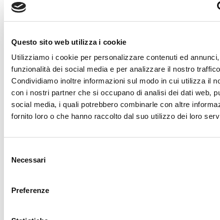
gestiranno l'evento in autonomia con l'impegno di
renderlo sempre più prestigioso e attraente.
????????
Questo sito web utilizza i cookie
????????????????
Utilizziamo i cookie per personalizzare contenuti ed annunci, 
funzionalità dei social media e per analizzare il nostro traffico
Articolo precedente: Programma gare 26-27 novembre
Prec
Articolo
Condividiamo inoltre informazioni sul modo in cui utilizza il no
successivo: idea regalo cuscini da stadio
Avanti
con i nostri partner che si occupano di analisi dei dati web, pu
social media, i quali potrebbero combinarle con altre informa
Segui Sestese Calcio sui social media
fornito loro o che hanno raccolto dal suo utilizzo dei loro servi
Selezione
Necessari
del
consenso
fab
fab
fa-
fa-
Preferenze
facebook-
instagram
square