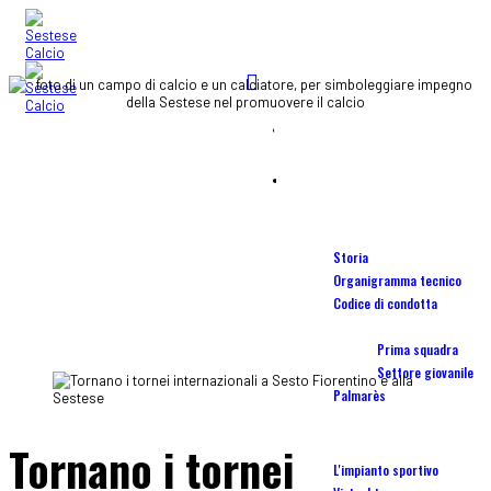
STADIO
Home
OSTERIA DEL PALLONE
blog
SCUOLA CALCIO
Società
Storia
ALTRO
Organigramma tecnico
Codice di condotta
Squadre
Prima squadra
Settore giovanile
Palmarès
Stadio Torrini
Tornano i tornei
L'impianto sportivo