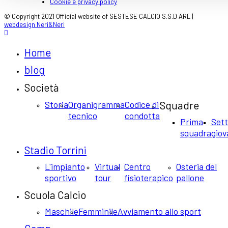
Cookie e privacy policy
© Copyright 2021 Official website of SESTESE CALCIO S.S.D ARL |
webdesign Neri&Neri
Home
blog
Società
Storia
Organigramma
Codice di
Squadre
tecnico
condotta
Prima
Set
squadra
giov
Stadio Torrini
L'impianto
Virtual
Centro
Osteria del
sportivo
tour
fisioterapico
pallone
Scuola Calcio
Maschile
Femminile
Avviamento allo sport